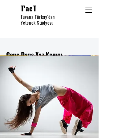
T'acT
Tuvana Türkay'dan
Yetenek Stüdyosu
Genç Dans Yaz Kampı